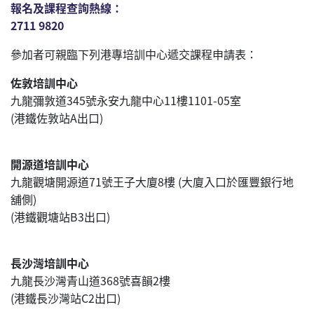
報名及課程查詢熱線：
2711 9820
參加者可親臨下列港專培訓中心遞交課程申請表：
佐敦培訓中心
九龍彌敦道345號永安九龍中心11樓1101-05室
(港鐵佐敦站A出口)
開源道培訓中心
九龍觀塘開源道71號王子大廈8樓 (大廈入口於匯豐銀行地
舖側)
(港鐵觀塘站B3出口)
長沙灣培訓中心
九龍長沙灣青山道368號喜韻2樓
(港鐵長沙灣站C2出口)