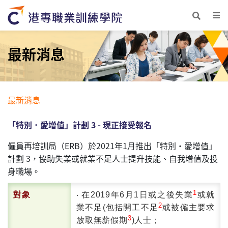
最新消息
最新消息
「特別．愛增值」計劃 3 - 現正接受報名
僱員再培訓局（ERB）於2021年1月推出「特別・愛增值」
計劃 3，協助失業或就業不足人士提升技能、自我增值及投
身職場。
1
對象
‧ 在2019年6月1日或之後失業
或就
2
業不足(包括開工不足
或被僱主要求
3
放取無薪假期
)人士；