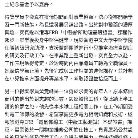
士紀念基金予以嘉許。
得獎學員李奕真在疫情期間面對事業樽頸，決心從零開始學
習一門新技能，為長遠發展另謀出路。出於對中醫藥的濃厚
興趣，奕真遂以港專ERB「中醫診所助理基礎證書」課程作
起步，畢業後投身中醫保健業，現於香港中文大學中醫學院
任職初級研究助理，支援醫師團隊進行小兒推拿治療自閉症
的研究及行政工作。在事業路上重新出發，奕真全力以赴，
工作表現獲得肯定，於短時間內由兼職員工轉為全職僱員。
她深信學無止境，先後完成與工作相關的進修課程，並計劃
在小兒推拿方面提升專業水平，考取認證並拾級而上。
另一位得獎學員黃竟峰是一位勇於求變的青年人，原本修讀
商科的他出於對志趣的追尋，毅然轉修工科，從此踏上半工
讀的追夢之旅。他先從事水喉工程相關工作，在工作期間受
到電工師傅的啟發，希望掌握更多電力相關知識和技術，遂
報讀港專ERB「電氣佈線工（中級工藝測試）基礎證書」課
程，畢業後於一間物業維修公司擔任技工，負責屋苑公共設
施的日常維修及保養工作。為提升競爭力，竟峰持續進修，