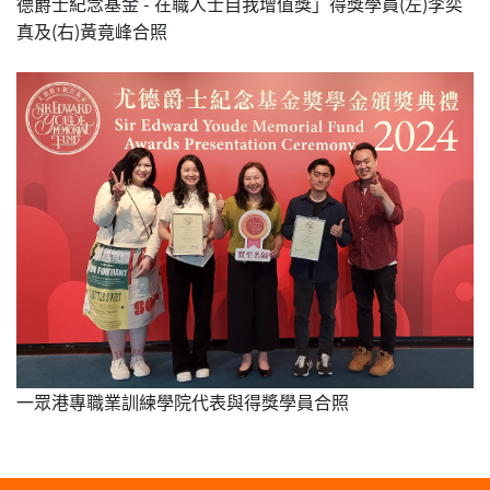
德爵士紀念基金 - 在職人士自我增值獎」得獎學員(左)李奕
真及(右)黃竟峰合照
一眾港專職業訓練學院代表與得獎學員合照