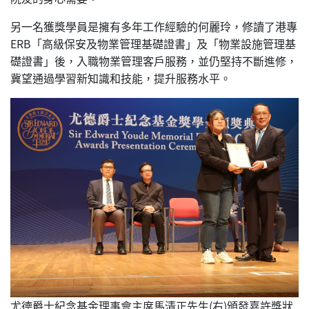
另一名獲獎學員是擁有多年工作經驗的何麗玲，修讀了港專
ERB「高級保安及物業管理基礎證書」及「物業設施管理基
礎證書」後，入職物業管理客戶服務，並仍堅持不斷進修，
冀望通過學習新知識和技能，提升服務水平。
尤德爵士紀念基金理事會主席馬清正先生(右)頒發嘉許獎狀