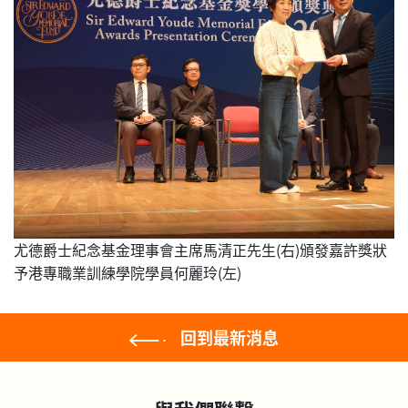
尤德爵士紀念基金理事會主席馬清正先生(右)頒發嘉許獎狀
予港專職業訓練學院學員何麗玲(左)
回到最新消息