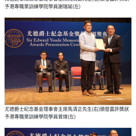
予港專職業訓練學院學員謝瑞瑜(左)
尤德爵士紀念基金理事會主席馬清正先生(右)頒發嘉許獎狀
予港專職業訓練學院學員曾煒(左)