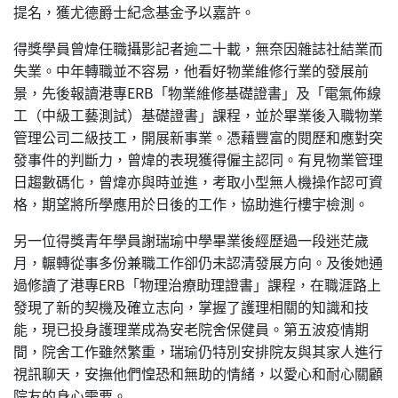
提名，獲尤德爵士紀念基金予以嘉許。
得獎學員曾煒任職攝影記者逾二十載，無奈因雜誌社結業而
失業。中年轉職並不容易，他看好物業維修行業的發展前
景，先後報讀港專ERB「物業維修基礎證書」及「電氣佈線
工（中級工藝測試）基礎證書」課程，並於畢業後入職物業
管理公司二級技工，開展新事業。憑藉豐富的閱歷和應對突
發事件的判斷力，曾煒的表現獲得僱主認同。有見物業管理
日趨數碼化，曾煒亦與時並進，考取小型無人機操作認可資
格，期望將所學應用於日後的工作，協助進行樓宇檢測。
另一位得獎青年學員謝瑞瑜中學畢業後經歷過一段迷茫歲
月，輾轉從事多份兼職工作卻仍未認清發展方向。及後她通
過修讀了港專ERB「物理治療助理證書」課程，在職涯路上
發現了新的契機及確立志向，掌握了護理相關的知識和技
能，現已投身護理業成為安老院舍保健員。第五波疫情期
間，院舍工作雖然繁重，瑞瑜仍特別安排院友與其家人進行
視訊聊天，安撫他們惶恐和無助的情緒，以愛心和耐心關顧
院友的身心需要。