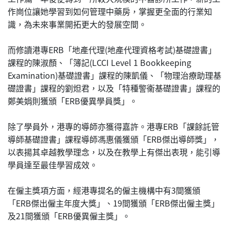
作崗位讓她學習到如何管理中藥房，掌握更全面的行業知
識，為未來事業開拓更大的發展空間。
而修讀港專ERB「地產代理(地產代理資格考試)基礎證書」
課程的陳淑顏、「簿記(LCCI Level 1 Bookkeeping
Examination)基礎證書」課程的陳凱儀、「物理治療助理基
礎證書」課程的劉炟君，以及「特種警衞基礎證書」課程的
鄭美娟則獲頒「ERB優異學員獎」。
除了學員外，港專的導師亦獲得嘉許。港專ERB「課餘託管
導師基礎證書」課程導師馮惠儀獲頒「ERB傑出導師獎」，
以表揚其卓越教學理念，以及在教學上有傑出表現，能引導
學員達至最佳學習成效。
在僱主獎項方面，經港專提名的僱主機構中有3間獲頒
「ERB傑出僱主年度大獎」、19間獲頒「ERB傑出僱主獎」
及21間獲頒「ERB優異僱主獎」。