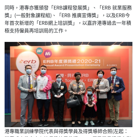
同時，港專亦獲頒發「ERB課程發展獎」、「ERB 就業服務
獎」(一般對象課程組)、「ERB 推廣宣傳獎」，以及ERB今
年首次新增的「ERB網上培訓獎」，以嘉許港專過去一年積
極支持僱員再培訓局的工作。
港專職業訓練學院代表與得獎學員及得獎導師合照(左起：