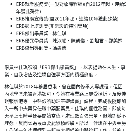
ERB就業服務獎(一般對象課程組)(自2012年起，連續9
年獲此殊榮)
ERB推廣宣傳獎(自2011年起，連續10年獲此殊榮)
ERB網上培訓獎(非常設的特別獎項)
ERB傑出學員獎 - 林佳琪
ERB優異學員獎 - 陳淑顏、陳凱儀、劉炟君、鄭美娟
ERB傑出導師獎 - 馮惠儀
學員林佳琪獲頒「ERB傑出學員獎」，以表揚她在人生、事
業、自我增值及逆境自強等方面的積極態度。
林佳琪於2018年移居香港，曾在國內修畢大專課程，但因
內地學歷未被香港認可，令她在事業路上屢受挫折。及後佳
琪報讀港專「中醫診所助理基礎證書」課程，完成後隨即加
入一所中央藥房任職中藥配藥員。佳琪的個性務實，即使每
天早上七時半便要開始當值，處理數百張藥單，但她卻從不
埋怨，反而認為最重要能累積經驗。所以，佳琪在中央藥房
工作滿一年後便轉到一所較大規模的中醫診所工作，新的工