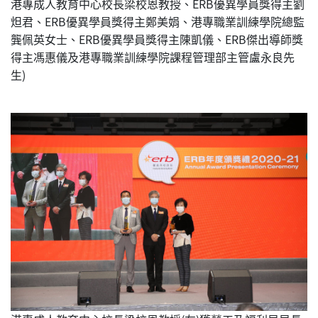
港專成人教育中心校長梁校恩教授、ERB優異學員獎得主劉
炟君、ERB優異學員獎得主鄭美娟、港專職業訓練學院總監
龔佩英女士、ERB優異學員獎得主陳凱儀、ERB傑出導師獎
得主馮惠儀及港專職業訓練學院課程管理部主管盧永良先
生)