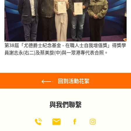
第38屆「尤德爵士紀念基金 - 在職人士自我增值獎」得獎學
員謝志永(右二)及蔡美旋(中)與一眾港專代表合照。
回到活動花絮
與我們聯繫