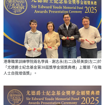
港專職業訓練學院兩名學員 - 謝志永(右二)及蔡美旋(左二)於
「尤德爵士紀念基金第38屆獎學金頒獎典禮」上獲頒「在職
人士自我增值獎」。