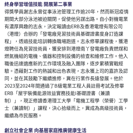
終身學習增值技能 開展第二事業
得獎學員謝志永曾從事泳池管理工作逾20年，然而新冠疫情
期間大部分泳池被迫關閉，促使他另謀出路。自小對機電業
有濃厚興趣的志永，決定報讀由ERB及香港電燈有限公司
（港燈）合辦的「發電廠見習技術員基礎證書度身訂造課
程」，透過技能培訓轉換職場跑道。志永修畢課程後，獲港
燈聘任為見習技術員，獲安排到港燈南丫發電廠負責燃煤和
燃氣機組的電機、儀器和控制設備的檢查和維修工作。他入
職後迅速適應新的工作環境及融入團隊，逐步累積實戰經
驗。憑藉對工作的熱誠和出色表現，志永獲上司的嘉許及認
同，並在其鼓勵下繼續進修，冀在行業作長遠發展。他於
2023至2024年間通過了B級電業工程人員註冊考試及修畢
ERB「屋宇裝備能源效益實務技能I基礎證書（兼讀
制）」，現正修讀香港理工大學「電機工程學（榮譽）工學
士（兼讀制）」課程，決心拾級而上，冀成為高級技術員，
繼續為市民服務。
創立社會企業 向基層家庭推廣健康生活