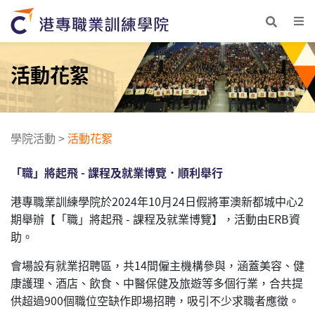
活動花絮
學院活動
>
活動花絮
「職」將起飛 - 課程及就業博覽．
順利舉行
港專職業訓練學院於2024年10月24日假將軍澳新都城中心2
期舉辦【「職」將起飛 - 課程及就業博覽】，活動由ERB資
助。
會場設有就業招聘區，共14間僱主機構參與，涵蓋美容、健
康護理、酒店、飲食、中醫保健及旅遊等多個行業，合共提
供超過900個職位空缺作即場招聘，吸引不少求職者應徵。