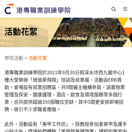
活動花絮
學院活動
>
活動花絮
港專職業訓練學院於2021年9月30日假深水埗西九龍中心1
樓大堂舉辦「增值夢飛翔」培訓及就業展，活動由ERB資
助。會場設有就業招聘區，共9間僱主機構參與，涵蓋物業
管理及保安、健康護理、酒店、飲食及環境服務等多個行
業，合共提供超過350個職位空缺，其中5間更安排即場招
聘，吸引不少求職者應徵。
此外，活動設有「美甲工作坊」，除教授參加者美甲及護手
小貼士外，還讓他們體驗「美甲師基礎證書」課程的學習內