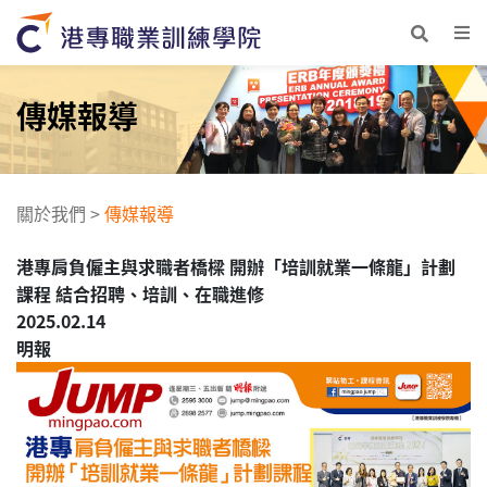
傳媒報導
關於我們
>
傳媒報導
港專肩負僱主與求職者橋樑 開辦「培訓就業一條龍」計劃
課程 結合招聘、培訓、在職進修
2025.02.14
明報