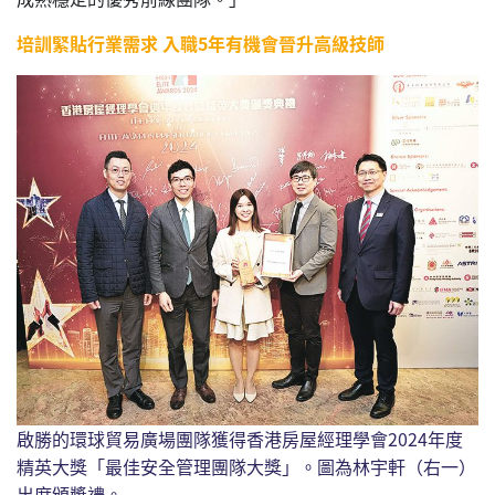
培訓緊貼行業需求 入職5年有機會晉升高級技師
啟勝的環球貿易廣場團隊獲得香港房屋經理學會2024年度
精英大獎「最佳安全管理團隊大獎」。圖為林宇軒（右一）
出席頒獎禮。