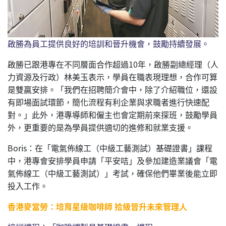
啟勝為員工提供良好的培訓和晉升機會，鼓勵持續發展。
啟勝已跟港專在不同層面合作超過10年，啟勝副總經理（人
力資源及行政）林美玉表示，學員在職表現理想，合作可算
是雙贏安排。「我們在招聘簡介會中，除了介紹職位，還設
有即場面試環節，簡化流程有利企業與求職者進行快速配
對。」此外，港專導師和僱主也會定期前來探班，鼓勵學員
外，更重要的是為學員提供適切的進修和就業支援。
Boris：在「電氣佈線工（中級工藝測試）基礎證書」課程
中，港專會安排學員申請「平安咭」及參加建造業議會「電
氣佈線工（中級工藝測試）」考試，確保他們畢業後能立即
投入工作。
香港麥當勞：培育星級咖啡師 拾級晉升未來管理人