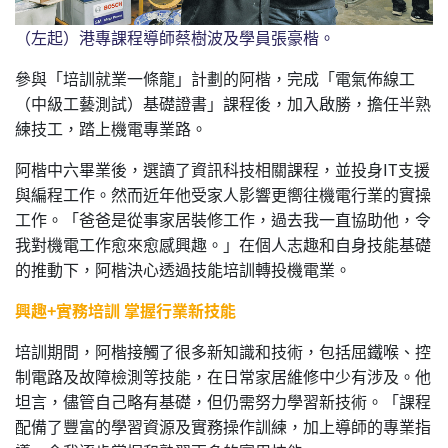
（左起）港專課程導師蔡樹波及學員張豪楷。
參與「培訓就業一條龍」計劃的阿楷，完成「電氣佈線工
（中級工藝測試）基礎證書」課程後，加入啟勝，擔任半熟
練技工，踏上機電專業路。
阿楷中六畢業後，選讀了資訊科技相關課程，並投身IT支援
與編程工作。然而近年他受家人影響更嚮往機電行業的實操
工作。「爸爸是從事家居裝修工作，過去我一直協助他，令
我對機電工作愈來愈感興趣。」在個人志趣和自身技能基礎
的推動下，阿楷決心透過技能培訓轉投機電業。
興趣+實務培訓 掌握行業新技能
培訓期間，阿楷接觸了很多新知識和技術，包括屈鐵喉、控
制電路及故障檢測等技能，在日常家居維修中少有涉及。他
坦言，儘管自己略有基礎，但仍需努力學習新技術。「課程
配備了豐富的學習資源及實務操作訓練，加上導師的專業指