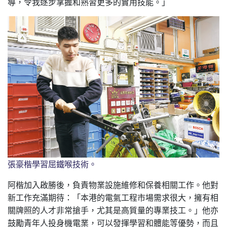
導，令我逐步掌握和熟習更多的實用技能。」
張豪楷學習屈鐵喉技術。
阿楷加入啟勝後，負責物業設施維修和保養相關工作。他對
新工作充滿期待：「本港的電氣工程市場需求很大，擁有相
關牌照的人才非常搶手，尤其是高質量的專業技工。」他亦
鼓勵青年人投身機電業，可以發揮學習和體能等優勢，而且