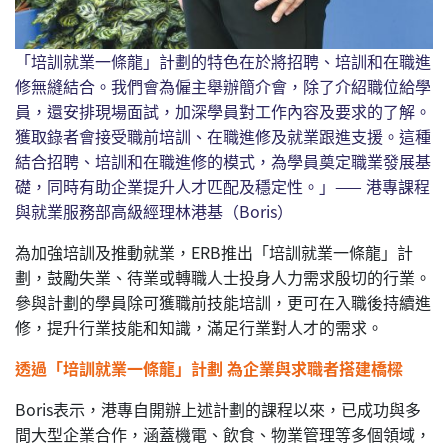
「培訓就業一條龍」計劃的特色在於將招聘、培訓和在職進
修無縫結合。我們會為僱主舉辦簡介會，除了介紹職位給學
員，還安排現場面試，加深學員對工作內容及要求的了解。
獲取錄者會接受職前培訓、在職進修及就業跟進支援。這種
結合招聘、培訓和在職進修的模式，為學員奠定職業發展基
礎，同時有助企業提升人才匹配及穩定性。」—— 港專課程
與就業服務部高級經理林港基（Boris）
為加強培訓及推動就業，ERB推出「培訓就業一條龍」計
劃，鼓勵失業、待業或轉職人士投身人力需求殷切的行業。
參與計劃的學員除可獲職前技能培訓，更可在入職後持續進
修，提升行業技能和知識，滿足行業對人才的需求。
透過「培訓就業一條龍」計劃 為企業與求職者搭建橋樑
Boris表示，港專自開辦上述計劃的課程以來，已成功與多
間大型企業合作，涵蓋機電、飲食、物業管理等多個領域，