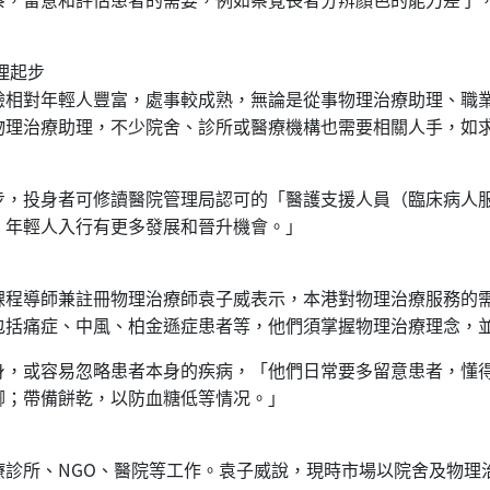
理起步
驗相對年輕人豐富，處事較成熟，無論是從事物理治療助理、職
物理治療助理，不少院舍、診所或醫療機構也需要相關人手，如
步，投身者可修讀醫院管理局認可的「醫護支援人員（臨床病人
，年輕人入行有更多發展和晉升機會。」
課程導師兼註冊物理治療師袁子威表示，本港對物理治療服務的
包括痛症、中風、柏金遜症患者等，他們須掌握物理治療理念，
身，或容易忽略患者本身的疾病，「他們日常要多留意患者，懂
腳；帶備餅乾，以防血糖低等情况。」
療診所、NGO、醫院等工作。袁子威說，現時市場以院舍及物理