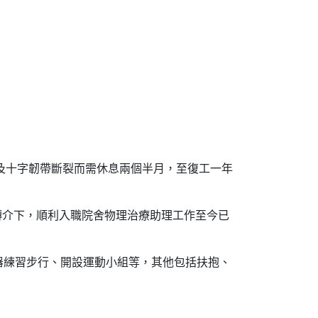
脫及十字韌帶斷裂而需休息兩個半月，至復工一年
轉介下，順利入職院舍物理治療助理工作至今已
器練習步行、開設運動小組等，其他包括扶抱、