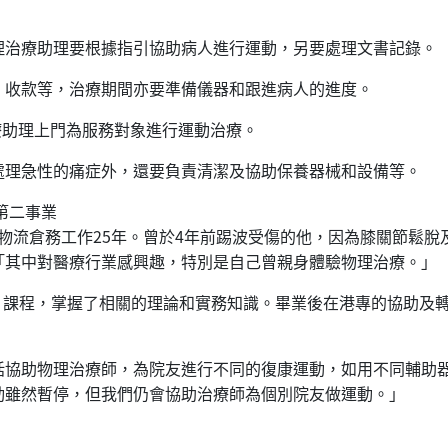
理治療助理要根據指引協助病人進行運動，另要處理文書記錄。
、收款等，治療期間亦要準備儀器和跟進病人的進度。
治療助理上門為服務對象進行運動治療。
處理急性的痛症外，還要負責清潔及協助保養器械和設備等。
第二事業
從事物流倉務工作25年。曾於4年前踢波受傷的他，因為膝關節鬆
「其中對醫療行業感興趣，特別是自己曾親身體驗物理治療。」
書」課程，掌握了相關的理論和實務知識。畢業後在港專的協助及
括協助物理治療師，為院友進行不同的復康運動，如用不同輔助
動雖然暫停，但我們仍會協助治療師為個別院友做運動。」