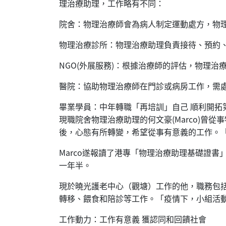
理治療助理，工作略有不同：
院舍：物理治療師會為病人制定運動處方，物
物理治療診所：物理治療助理負責接待、預約
NGO(外展服務)：根據治療師的評估，物理
醫院：協助物理治療師在門診或病房工作，需
畢業學員：中年轉職「再培訓」自己 順利開拓
現職院舍物理治療助理的何文豪(Marco)曾
後，心態有所轉變，希望從事有意義的工作。
Marco遂報讀了港專「物理治療助理基礎證
一年半。
現於曉光護老中心（觀塘）工作的他，職務包
轉移、餵食和陪診等工作。「疫情下，小組活
工作動力：工作有意義 獲認同和回饋社會