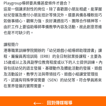
Playgroup導師要具備甚麼條件才適合？
這是一個講求耐性的崗位，除了喜歡跟小朋友相處，能掌握
幼兒發展及應付小朋友扭計等情況外，還要具備各種軟技巧
如做事細心、觀察力強、良好溝通技巧、團隊合作精神等。
由於工作上要協助導師準備教學內容及活動，故此創意思維
也是不可缺少的。
課程簡介
港專職業訓練學院開辦的「幼兒遊戲小組導師助理證書」課
程，屬僱員再培訓局（ERB）的全日制就業掛課程，主要為
15歲或以上及具副學位教育程度或以下的人士提供訓練。內
容包括幼兒的語言發展、基礎動作及體能活動的發展、遊戲
及活動設計、教學方法與帶領技巧、遊戲小組課堂管理技
巧、認識有特殊學習需要（SEN）的幼兒等，符合學員將來
在業界發展的實際需要。
回到傳媒報導