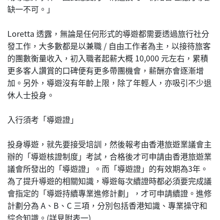
缺一不可。」
Loretta 透露，無論是任何形式的導遊都需要透過旅行社分
發工作，大多數都是以兼職 / 自由工作者為主，以接待旅客
的團數衡量收入，初入職者起薪大概 10,000 元左右，累積
更多客人讚賞的口碑便有更多帶團機會，薪酬亦會逐漸增
加。另外，導遊沒有年齡上限，除了年輕人，亦吸引不少退
休人士投身。
入行須考「導遊證」
投身導遊，就先要接受培訓，然後報考由香港旅遊業議會主
辦的「導遊核證制度」考試，合格後才可申請由香港旅遊業
議會所發出的「導遊證」。而「導遊證」的有效期為3年。
為了提升導遊的相關知識，導遊每次續證時都必須要完成議
會指定的「導遊持續專業進修計劃」，才可申請續證。進修
計劃分為 A、B、C 三項，分別包括香港知識、專業操守和
綜合知識。(詳見附表一)