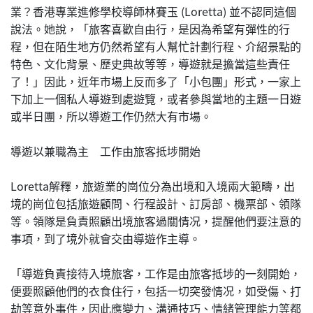
業？香港專業進修學校導師林賽玉 (Loretta) 並不認同這個
說法。她說，「旅客喜歡自由行，是因為希望有彈性的行
程，但在陌生地方仍然希望有人幫忙計劃行程、介紹景點的
特色、文化背景、歷史典故等等，導遊就是擔當這些責任
了！」因此，近年市場上反而多了「小包團」形式，一家上
下加上一個私人導遊到處遊覽，或者參與當地的主題一日遊
或半日團，所以導遊工作仍然大有市場。
導遊以兼職為主 工作由旅客抵埗開始
Loretta解釋，旅遊業的崗位分為出境和入境兩大範疇，出
境的崗位包括旅遊顧問、行程設計、訂房部、機票部、領隊
等。領隊是負責照顧出境旅客過關情况，提醒他們要注意的
事項，到了境外就會交由導遊作主導。
「導遊負責接待入境旅客，工作是由旅客抵埗的一刻開始，
便要照顧他們的衣食住行，包括一切突發情况，如受傷、打
劫等意外事件，因此應變力、溝通技巧、情緒管理能力等都