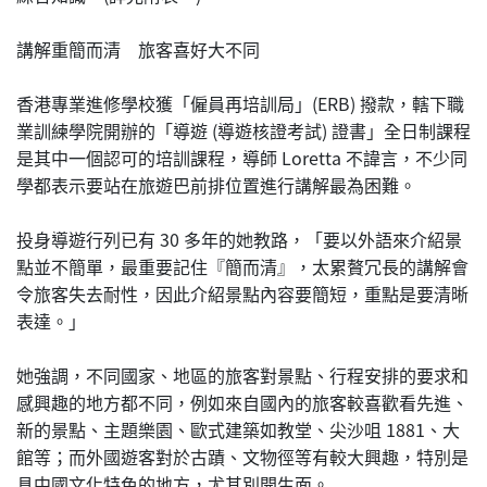
講解重簡而清 旅客喜好大不同
香港專業進修學校獲「僱員再培訓局」(ERB) 撥款，轄下職
業訓練學院開辦的「導遊 (導遊核證考試) 證書」全日制課程
是其中一個認可的培訓課程，導師 Loretta 不諱言，不少同
學都表示要站在旅遊巴前排位置進行講解最為困難。
投身導遊行列已有 30 多年的她教路，「要以外語來介紹景
點並不簡單，最重要記住『簡而清』，太累贅冗長的講解會
令旅客失去耐性，因此介紹景點內容要簡短，重點是要清晰
表達。」
她強調，不同國家、地區的旅客對景點、行程安排的要求和
感興趣的地方都不同，例如來自國內的旅客較喜歡看先進、
新的景點、主題樂園、歐式建築如教堂、尖沙咀 1881、大
館等；而外國遊客對於古蹟、文物徑等有較大興趣，特別是
具中國文化特色的地方，尤其別開生面。