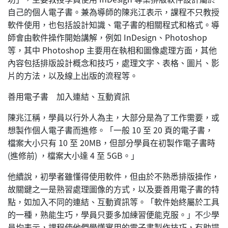
自己的個人電子書。兼為導師的陳兆江表示，課程不只教授
軟件使用，也包括設計知識、電子書的相關程式和格式。導
師會由軟件操作開始講解，例如 InDesign、Photoshop
等，其中 Photoshop 主要用在執相和圖像處理方面，其他
內容包括排版設計概念和技巧，處理文字、表格、圖片、影
片的方法，以及線上出版的流程等。
善用電子書 加入連結、互動資訊
陳兆江稱，學員以行外人為主，大部分是為了工作需要，或
想製作個人電子書而進修。「一般 10 至 20 頁的電子書，
檔案大小只有 10 至 20MB，但部分學員在初製作電子書時
(進修前) ，檔案大小達 4 至 5GB。」
他續說，初學者雖懂得使用軟件，但由於不熟悉排版操作，
故關鍵之一是熟習處理圖像的方式，以及要善用電子書的特
點，如加入不同的連結、互動資訊等。「軟件始終屬於工具
的一種，熟能生巧，學員只要多加練習便能克服。」不少學
員均表示，課程使他們學懂實用的電子書製作技巧，有助提