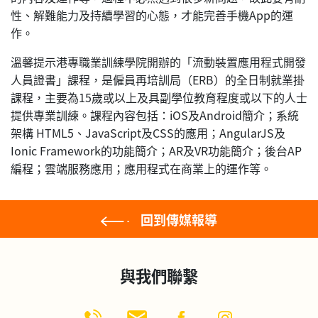
性、解難能力及持續學習的心態，才能完善手機App的運
作。
溫馨提示港專職業訓練學院開辦的「流動裝置應用程式開發
人員證書」課程，是僱員再培訓局（ERB）的全日制就業掛
課程，主要為15歲或以上及具副學位教育程度或以下的人士
提供專業訓練。課程內容包括：iOS及Android簡介；系統
架構 HTML5、JavaScript及CSS的應用；AngularJS及
Ionic Framework的功能簡介；AR及VR功能簡介；後台AP
編程；雲端服務應用；應用程式在商業上的運作等。
回到傳媒報導
與我們聯繫