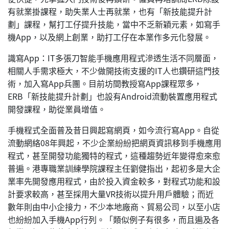
有就業掛課程，助失業人士再就業，也有「新技能提升計
劃」課程，幫打工仔提升技能，當中不乏新穎元素，如寫手
機App，以及網上創業，助打工仔在本業作多元化發展。
識寫App：IT多張刀智能手機應用程式滲透生活不同層面，
相關人手需求極大，不少做開技術支援的IT人也鑽研這門技
術，加入寫App兵團。目前坊間教授寫App課程眾多，
ERB「新技能提升計劃」也設有Android流動裝置應用程式
開發課程，助從業員增值。
手機程式全面普及昔日興起寫網頁，如今流行寫App。自從
流動網絡08年興起，不少企業紛紛把網頁資訊移到手機應用
程式，甚至開發功能獨特的程式，這種趨勢近年變得愈來愈
普遍。港專職業訓練學院課程主任劉健指出，起初多是大企
業率先開發應用程式，由於投入資金較多，對程式功能和設
計要求較高，甚至採用大量VR技術以提升用戶體驗；而近
數年則由中小企接力，不少本地廠商、貿易公司，以至小店
也紛紛加入手機App行列。「類似例子有很多，而且遍及各