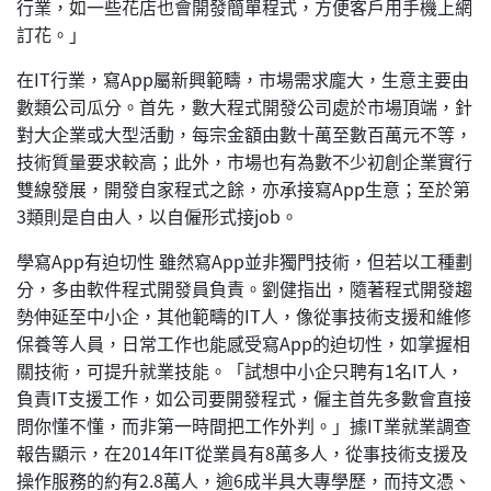
行業，如一些花店也會開發簡單程式，方便客戶用手機上網
訂花。」
在IT行業，寫App屬新興範疇，市場需求龐大，生意主要由
數類公司瓜分。首先，數大程式開發公司處於市場頂端，針
對大企業或大型活動，每宗金額由數十萬至數百萬元不等，
技術質量要求較高；此外，市場也有為數不少初創企業實行
雙線發展，開發自家程式之餘，亦承接寫App生意；至於第
3類則是自由人，以自僱形式接job。
學寫App有迫切性 雖然寫App並非獨門技術，但若以工種劃
分，多由軟件程式開發員負責。劉健指出，隨著程式開發趨
勢伸延至中小企，其他範疇的IT人，像從事技術支援和維修
保養等人員，日常工作也能感受寫App的迫切性，如掌握相
關技術，可提升就業技能。「試想中小企只聘有1名IT人，
負責IT支援工作，如公司要開發程式，僱主首先多數會直接
問你懂不懂，而非第一時間把工作外判。」據IT業就業調查
報告顯示，在2014年IT從業員有8萬多人，從事技術支援及
操作服務的約有2.8萬人，逾6成半具大專學歷，而持文憑、