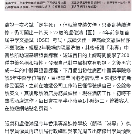
雖說一次考試「定生死」，但就算成績欠佳，只要肯持續進
修，仍可闖出一片天。22歲的盧俊鴻【圖】，4年前參加首
屆中學文憑試（DSE）考試，成績欠佳，連高級文憑課程亦
不獲取錄，經歷2年職場的現實洗禮，其後報讀「港專」中
醫診所助理基礎證書課程，短短百日的上課時間便學了200
種中藥名稱和特性，發現自己對中醫相當有興趣，之後再完
成一年的中醫藥證書課程，下月便出發往廣西中醫藥學院修
讀5年中醫學位課程，目標畢業回港考牌執業。來港5年的新
移民張榮，之前在速遞公司工作時已懂得裝備自己，公餘修
讀英文，其後報讀酒店房務員課程，現在酒店工作，初時不
熟悉酒店運作，每日會提早半小時至1小時返工，曾獲客人
在旅遊網站點名讚賞。
張榮和盧俊鴻是今年香港專業進修學校（簡稱「港專」）傑
出學員僱員再培訓局行政總監吳家光周五出席傑出學員頒獎