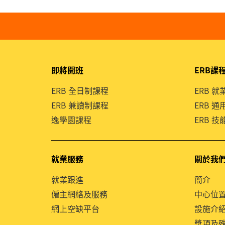
即將開班
ERB課
ERB 全日制課程
ERB 
ERB 兼讀制課程
ERB 
逸學園課程
ERB 
就業服務
關於我
就業跟進
簡介
僱主網絡及服務
中心位
網上空缺平台
設施介
獎項及